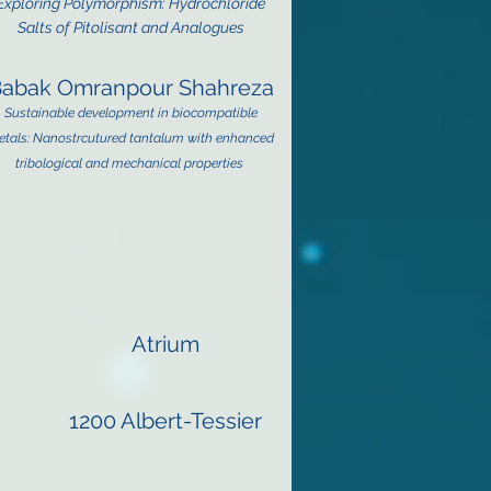
Explorin
g Polymorphism: Hydrochloride
Salts of Pitolisant and Analogues
abak Omranpour Shahreza
S
ustainable development in biocompatible
tals: Nanostrcutured tantalum with enhanced
tribological and mechanical properties
Atrium
.
1200 Albert-Tessier