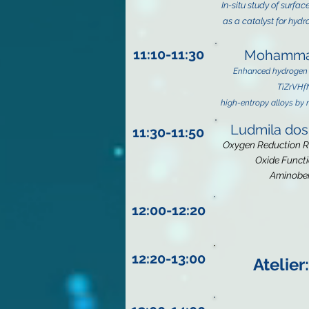
In-situ study of surfa
as a catalyst for hydr
11:10-11:30
Mohammad
Enhanced hydrogen s
TiZrVHf
high-entropy alloys by 
Ludmila dos
11:30-11:50
Ox
ygen Reduction R
Oxide Functi
Aminobe
12:00-12:20
12:20-13:00
Atelier