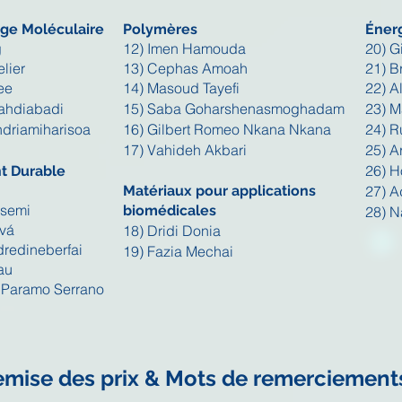
ge Moléculaire
Polymères
Éner
g
12) Imen Hamouda
20) G
lier
13)
Cephas Amoah
21) Br
ee
14) Masoud Tayefi
22) A
ahdiabadi
15) Saba Goharshenasmoghadam
23) M
ndriamiharisoa
16) G
ilbert Romeo
Nkana Nkana
24) R
17) Vahideh Akbari
25) A
26) 
t Durable
Matériaux pour applications
27) A
ssemi
biomédicales
28) N
ová
18) Dridi Donia
redineberfai
19) Fazia Mechai
au
o Paramo Serrano
mise des prix & Mots de remerciement