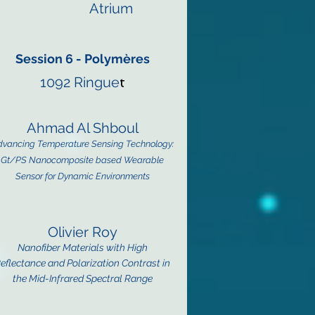
Atrium
Session 6 - Polymères
1092 Ringue
t
Ahmad Al Shbou
l
dvancing Temperature Sensing Technology:
Gt/PS Nanocomposite based Wearable
Sensor for Dynamic Environments
Olivier Roy
Nanofiber Materials with High
eflectance
and Polarization Contrast in
the Mid-Infrared Spectral Range