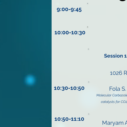
9:00-9:45
10:00-10:30
Session 1
1026 
10:30-10:50
Fola S
Molecular Carbazol
catalysts for CO2
10:50-11:10
Maryam A