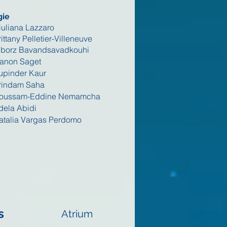
gie
iuliana Lazzaro
ittany Pelletier-Villeneuve
lborz Bavandsavadkouhi
anon Saget
upinder Kaur
rindam Saha
Houssam-Eddine Nemamcha
dela Abidi
atalia Vargas Perdomo
s
Atrium