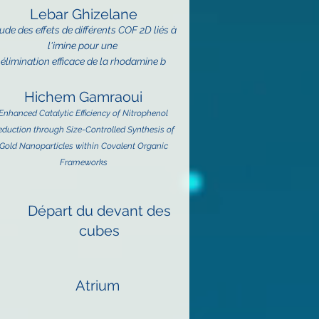
Lebar Ghizelane
ude des effets de différents COF 2D liés
à
l'imine pour une
élimination efficace de la rhodamine b
Hichem Gamraoui
Enhanced Catalytic Efficiency of Nitrophenol
eduction through Size-Controlled Synthesis of
Gold Nanoparticles within Covalent Organic
Frameworks
Départ du devant des
cubes
Atrium