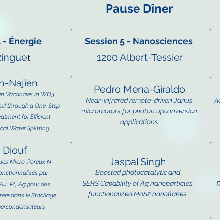
Pause Dîner
 - Énergie
Session 5 - Nanosciences
Ringue
t
1200 Albert-Tessier
n-Najien
Pedro Mena-Giraldo
en Vacancies in WO3
Near-infrared remote-driven Janus
A
ed through a One-Step
m
icromotors for photon upconversion
atment for Efficient
applications
al Water Splittin
g
 Diouf
Jaspal Singh
ues Micro-Poreux N-
Boosted photocatalytic and
onctionnalisés par
SERS
Capability of Ag nanoparticles
R
Au, Pt, Ag pour des
functionalized MoS2 nanoflakes
réesdans le Stockage
percondensateurs