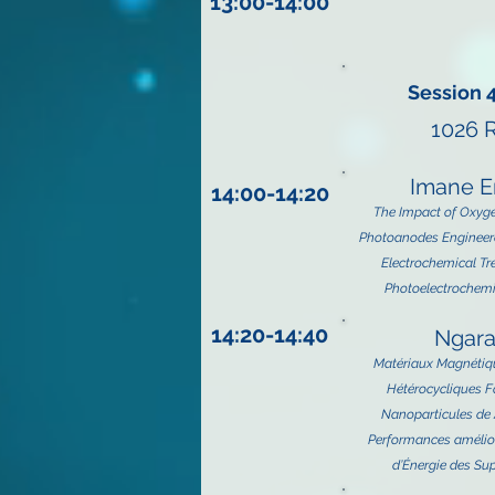
13:00-14:00
Session 4
1026 
Imane E
14:00-14:20
The Impact of Oxyg
Photoanodes Engineer
Electrochemical Tre
Photoelectrochemic
14:20-14:40
Ngara
Matériaux Magnétiq
Hétérocycliques F
Nanoparticules de 
Performances amélio
d’Énergie des Su