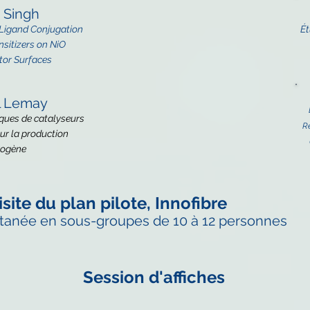
 Singh
g Ligand Conjugation
Ét
nsitizers on NiO
or Surfaces
 Lemay
ques de catalys
eurs
R
ur la production
rogène
isite du plan pilote, Innofibre
ultanée en sous-groupes de 10 à 12 personnes
Session d'affiches