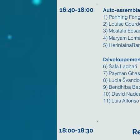
16:40-18:00
Auto-assembla
1) PohYing Fon
2) Louise Gourde
3) Mostafa Eesa
4) Maryam Lorm
5) HeriniainaRa
Développemen
6) Safa Ladhari
7) Payman Gha
8) Lucia Švand
9) Bendhiba Bad
10) David Nade
11) Luis Alfons
18:00-18:30
Re