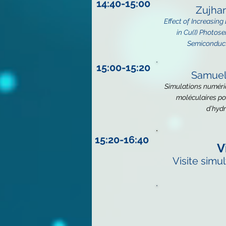
14:40-15:00
Zujhar
Effect of Increasin
in
Cu(I) Photose
Semiconduct
15:00-15:20
Samuel
Simulations numéri
moléculaires po
d’hyd
15:20-16:40
V
Visite sim