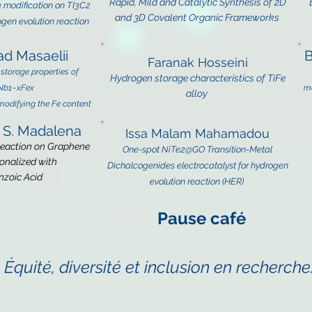
Rapid, Mild and Catalyti
c Synthesis of 2D
ce modification on TI3C2
and 3D Covalent Organic Frameworks
ogen evolution reaction
 Masaelii
B
Faranak H
osseini
torage properties of
Hydrogen storage characteristics of TiFe
Nb1−xFex
me
alloy
modifying the Fe content
 S. Madalena
Issa Malam Mahamadou
eaction on Graphene
One-spot NiTe2@GO Transition-Metal
onalized with
Dichalcogenides electrocatalyst for hydrogen
n
zoic Acid
evolution reaction (HER)
Pause café
:
Équité, diversité et inclusion en recherche