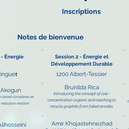
Inscriptions
Notes de bienvenue
 - Énergie
Session 2 - Énergie e
t
Développement Durable
Ringue
t
1200 Albert-Tessier
Brunilda Rica
. Akogun
Introducing the concept of low-
e-based complexes as
concentration organic acid leaching to
 reduction reaction
recycle graphite from failed anodes
Amir Khojastehnezhad
lihosseini