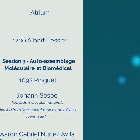
Atrium
1200 Albert-Tessier
Session 3 - Auto-assemblage
Moléculaire
et
Biomédical
1092 Ringue
t
Johann Sosoe
Towards molecular materials
derived from benzenetetramine and related
compounds
Aaron Gabriel Nunez Avila